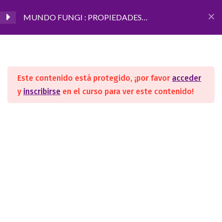
MUNDO FUNGI : PROPIEDADES
MEDICINALES DE LOS HONGOS
Inicio
CURSOS
Terapias Orientales
CLASES GRABADAS -
4
MUNDO FUNGI
Este contenido está protegido, ¡por favor
acceder
y
inscribirse
en el curso para ver este contenido!
MÓDULO I: Introducción al
1
SEGUINOS
mundo Fungi
MÓDULO II: Anatomía de
3
los hongos y setas
ACADEMIA
MÓDULO III: Materia
1
Nosotros
médica
Convenios/Avales