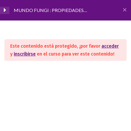
MUNDO FUNGI : PROPIEDADES
MEDICINALES DE LOS HONGOS
Inicio
CURSOS
Terapias Orientales
CLASES GRABADAS -
4
MUNDO FUNGI
Este contenido está protegido, ¡por favor
acceder
y
inscribirse
en el curso para ver este contenido!
MÓDULO I: Introducción al
1
SEGUINOS
mundo Fungi
MÓDULO II: Anatomía de
3
los hongos y setas
ACADEMIA
MÓDULO III: Materia
1
Nosotros
médica
Convenios/Avales