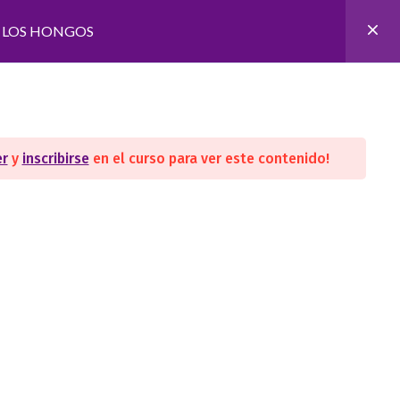
E LOS HONGOS
rmaciones
Contacto
Acceso estudiantes
er
y
inscribirse
en el curso para ver este contenido!
NES
CONTACTO
ístico
San Lorenzo 3719 Rosario, Santa
Fe.
med. oriental
contacto@espacioorion.com
+5493417422647