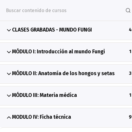
Inicio
CIAMI 2026
Agenda 
CLASES GRABADAS - MUNDO FUNGI
4
Inicio
CURSOS
Terapias Orientales
MÓDULO I: Introducción al mundo Fungi
1
SEGUINOS
ACADEMIA
MÓDULO II: Anatomía de los hongos y setas
3
Nosotros
Convenios/Avales
MÓDULO III: Materia médica
1
Nuestras creacione
Contacto
MI PERFIL
MODULO IV: Ficha técnica
9