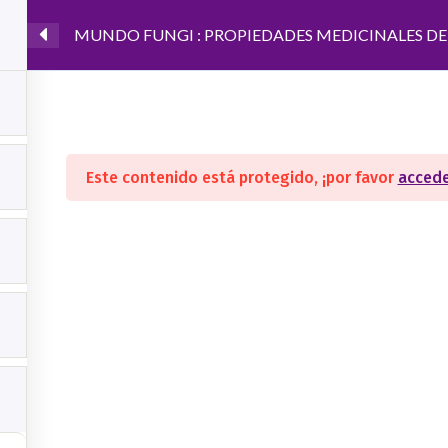
MUNDO FUNGI : PROPIEDADES MEDICINALES D
2026
Academia
Turnos
Tienda
Cursos
Fo
Este contenido está protegido, ¡por favor
acced
CURSOS
FORMACIO
Diplomados
Terapeuta hol
Gemoterapia
Acupuntura y 
s
Registros Akashicos
Feng Shui
Cursos online
Cursos gratuitos