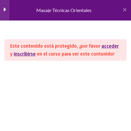
Masaje Técnicas Orientales
Inicio
CURSOS
Terapias Orientales
Atención Holística
1
Este contenido está protegido, ¡por favor
acceder
Meridianos
1
y
inscribirse
en el curso para ver este contenido!
SEGUINOS
Masaje Tui Na
1
Digitopuntura
2
ACADEMIA
Digitopuntura
Nosotros
Convenios/Avales
Manual meridianos y puntos