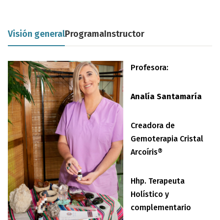
Visión general
Programa
Instructor
Profesora:
Analía Santamaría
Creadora de
Gemoterapia Cristal
Arcoíris®
Hhp. Terapeuta
Holístico y
complementario