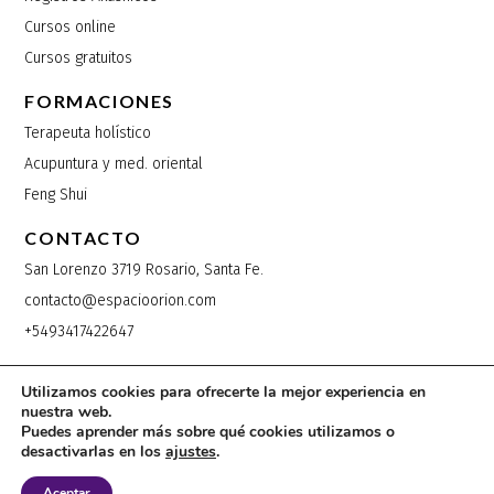
Cursos online
Cursos gratuitos
FORMACIONES
Terapeuta holístico
Acupuntura y med. oriental
Feng Shui
CONTACTO
San Lorenzo 3719 Rosario, Santa Fe.
contacto@espacioorion.com
+5493417422647
Utilizamos cookies para ofrecerte la mejor experiencia en
nuestra web.
Copyright 2025 © | Espacio Orion®
Puedes aprender más sobre qué cookies utilizamos o
desactivarlas en los
ajustes
.
Diseñado por
KH Web Studio
Aceptar