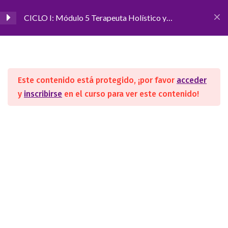
CICLO I: Módulo 5 Terapeuta Holístico y
Complementario
Inicio
CURSOS
TERAPEUTAS
Terapia Transpersonal:
2
Energía de Vida
Este contenido está protegido, ¡por favor
acceder
y
inscribirse
en el curso para ver este contenido!
Programación
3
SEGUINOS
Neurolingüística (PNL)
Terapia Vibracional I
3
Sonoterapia
ACADEMIA
Nosotros
Clases Grabadas
Convenios/Avales