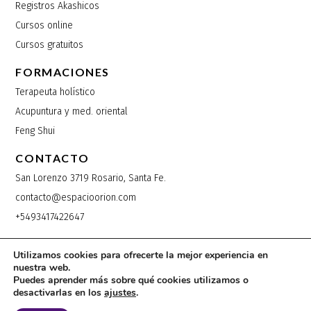
Registros Akashicos
Cursos online
Cursos gratuitos
FORMACIONES
Terapeuta holístico
Acupuntura y med. oriental
Feng Shui
CONTACTO
San Lorenzo 3719 Rosario, Santa Fe.
contacto@espacioorion.com
+5493417422647
Utilizamos cookies para ofrecerte la mejor experiencia en
nuestra web.
Copyright 2025 © | Espacio Orion®
Puedes aprender más sobre qué cookies utilizamos o
desactivarlas en los
ajustes
.
Diseñado por
KH Web Studio