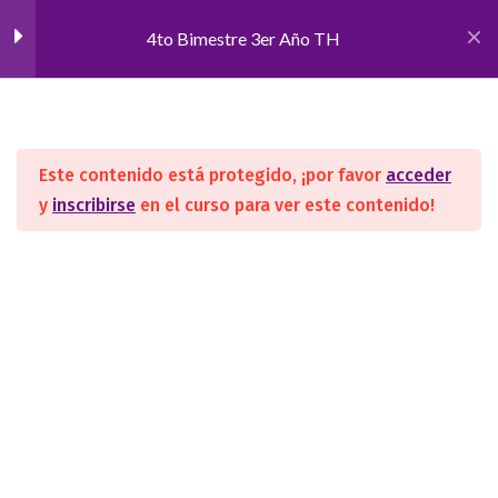
4to Bimestre 3er Año TH
Inicio
CURSOS
Constelaciones Familiares
11
Este contenido está protegido, ¡por favor
acceder
Manual
y
inscribirse
en el curso para ver este contenido!
SEGUINOS
Introducción a las
Constelaciones Familiares
Perspectiva Sistémica
Ordenes de la Ayuda
ACADEMIA
Nosotros
Patrones y Lealtades
Convenios/Avales