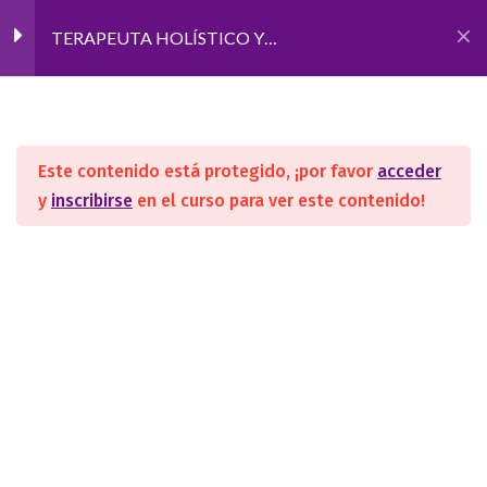
TERAPEUTA HOLÍSTICO Y
COMPLEMENTARIO SEGUNDO AÑO
Inicio
CURSOS
FORMACIONES
EXÁMENES
0
RECUPERATORIOS
DICIEMBRE
Este contenido está protegido, ¡por favor
acceder
y
inscribirse
en el curso para ver este contenido!
SEGUINOS
DIAGNOSTICO Y ENCUADRE
3
ABORDAJE
12
TRANSPERSONAL II:
Creación de vida
ACADEMIA
Nosotros
PROGRAMACION
12
Convenios/Avales
NEUROLINGUÍSTICA PNL II