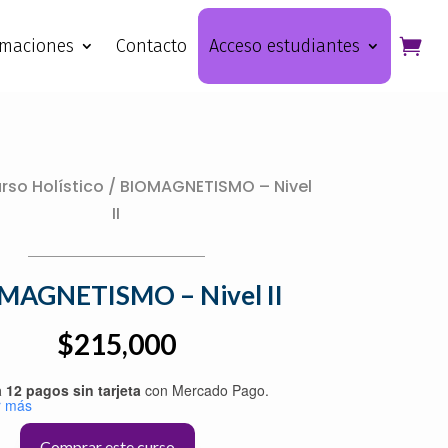
rmaciones
Contacto
Acceso estudiantes
rso Holístico
/ BIOMAGNETISMO – Nivel
II
MAGNETISMO – Nivel II
$
215,000
 12 pagos sin tarjeta
con Mercado Pago.
r más
NETISMO
Comprar este curso