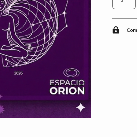
–
NIVEL
II
CANTID

Comp