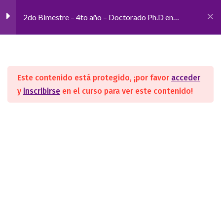
2do Bimestre – 4to año – Doctorado Ph.D en
Medicina Oriental
Inicio
CURSOS
Hidrolizados - 2° bimestre
1
- 4° año M.O
Este contenido está protegido, ¡por favor
acceder
Hidrolizados – 2° bimestre –
y
inscribirse
en el curso para ver este contenido!
4° año M.O
SEGUINOS
La psicología en las 5
4
fases del cambio - 2°
bimestre - M.O
ACADEMIA
Nosotros
Convenios/Avales