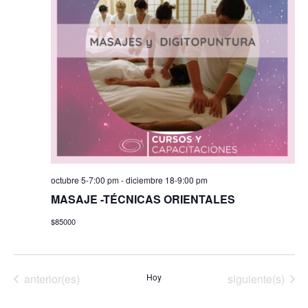
octubre 5-7:00 pm
-
diciembre 18-9:00 pm
MASAJE -TÉCNICAS ORIENTALES
$85000
Eventos
Eventos
anterior(es)
Hoy
siguiente(s)