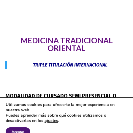
MEDICINA TRADICIONAL
ORIENTAL
TRIPLE TITULACIÓN INTERNACIONAL
MODALIDAD DE CURSADO SEMI PRESENCIAL O
PRESENCIAL
Utilizamos cookies para ofrecerte la mejor experiencia en
nuestra web.
Puedes aprender más sobre qué cookies utilizamos o
La Formación en Medicina Oriental tiene una
desactivarlas en los
ajustes
.
duración
de
3 años
en total:
Aceptar